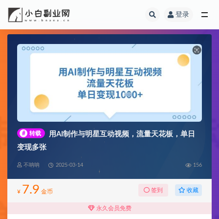
登录
全部
#
转载
用AI制作与明星互动视频，流量天花板，单日
变现多张
不呐呐
2025-03-14
156
7.9
收藏
签到
¥
金币
永久会员免费