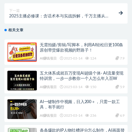
下一篇
2025主播必修课：含话术本与实战拆解，千万主播从新
手到高手必修课
相关文章
无需拍摄/剪辑/写脚本，利用AI轻松日更100条
原创带货爆款视频的野路子！
AI赚钱项目
2025-03-14
124
7.9
五大体系成就百万变现AI超级个体- AI流量变现
特训营，一步一步教你一个人怎么年入百W
AI赚钱项目
2025-03-14
150
5.9
AI一键制作中视频，日入200＋，只需一款工
具，有手就行
AI赚钱项目
2025-03-14
236
6.9
条条爆款的IP人物吐槽评分怎么制作，AI画面替