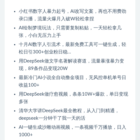
小红书数字人暴力起号，AI改写文案，再也不用费劲
录口播，流量火爆月入破W轻松拿捏
AI绘制梦境玩法，只需要复制粘贴，一天轻松拿几
张，小白无压力上手
十月AI数字人引流术，最新免费工具可一键生成，轻
松日引300+创业粉日稳…
用DeepSeek做文学名著解读赛道，流量暴涨暴力变
现，89条作品变现20W
最新冷门AI小说全自动撸金项目，无风控单机单号日
收益100+
用DeepSeek做疗愈视频，条条10W+爆款，单日变现
多张
清华大学讲DeepSeek最全教程，从入门到精通，
deepseek一分钟干了我一天的活
AI一键生成沙雕动画视频，一条视频千万播放，日入
1000+