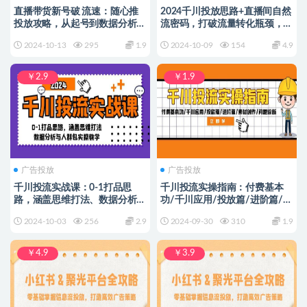
直播带货新号破 流速：随心推
2024千川投放思路+直播间自然
投放攻略，从起号到数据分析，
流密码，打破流量转化瓶颈，玩
独立优化投放
转自然流
2024-10-13
295
1.9
2024-10-09
154
4.9
￥2.9
￥1.9
广告投放
广告投放
千川投流实战课：0-1打品思
千川投流实操指南：付费基本
路，涵盖思维打法、数据分析与
功/千川应用/投放篇/进阶篇/素
人群包实操教学
材创作/问题诊断
2024-10-03
256
2.9
2024-09-30
310
1.9
￥4.9
￥3.9