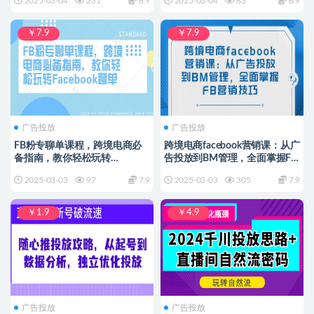
2025-03-04
231
8.9
2025-03-04
83
6.9
￥7.9
￥7.9
广告投放
广告投放
FB粉专聊单课程，跨境电商必
跨境电商facebook营销课：从广
备指南，教你轻松玩转
告投放到BM管理，全面掌握FB
Facebook聊单
营销技巧
2025-03-03
97
7.9
2025-03-03
305
7.9
￥1.9
￥4.9
广告投放
广告投放