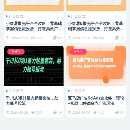
广告投放
广告投放
小红薯聚光平台全攻略：零基础
小红薯&聚光平台全攻略：零基
掌握信息流投放，打造高效广告
础掌握信息流投放，打造高效广
策略
告策略
2024-09-29
338
4.9
2024-09-28
254
3.9
￥4.9
￥9.9
广告投放
广告投放
千川从0到1暴力起量套装，助
亚马逊广告SciAds全攻略：理论
力账号投流
+实战，解锁站内广告玩法
2024-09-28
205
4.9
2024-09-06
413
9.9