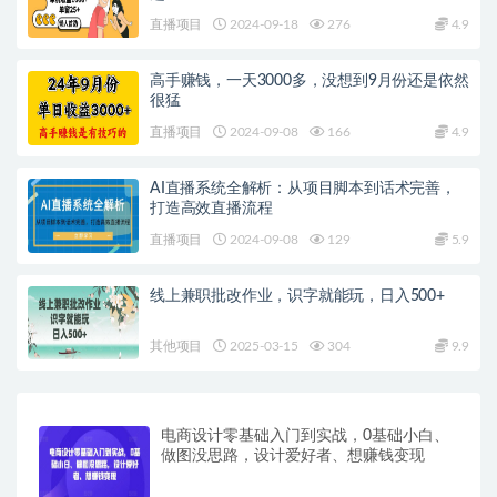
直播项目
2024-09-18
276
4.9
高手赚钱，一天3000多，没想到9月份还是依然
很猛
直播项目
2024-09-08
166
4.9
AI直播系统全解析：从项目脚本到话术完善，
打造高效直播流程
直播项目
2024-09-08
129
5.9
线上兼职批改作业，识字就能玩，日入500+
其他项目
2025-03-15
304
9.9
电商设计零基础入门到实战，0基础小白、
做图没思路，设计爱好者、想赚钱变现