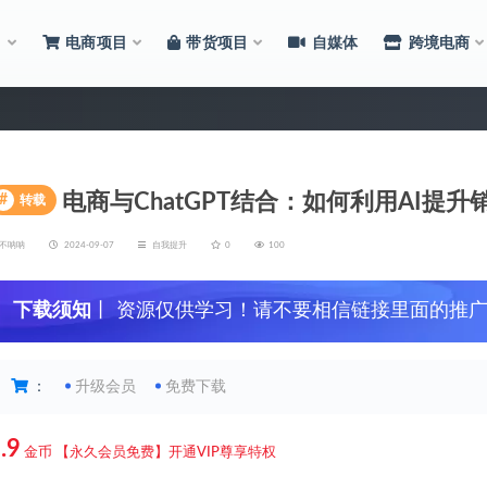
目
电商项目
带货项目
自媒体
跨境电商
电商与ChatGPT结合：如何利用AI提
#
转载
不呐呐
2024-09-07
自我提升
0
100
下载须知
丨 资源仅供学习！请不要相信链接里面的推
：
升级会员
免费下载
.9
金币
【永久会员免费】开通VIP尊享特权