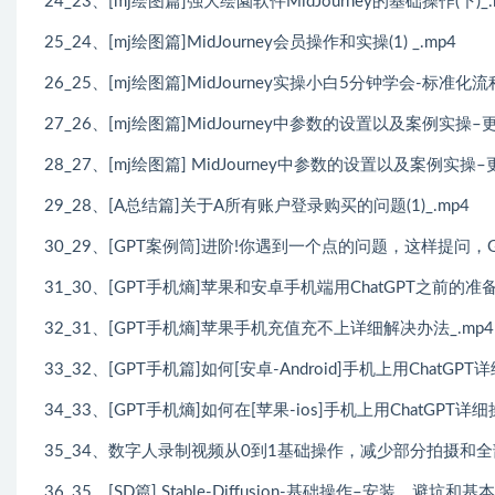
24_23、[mj绘图篇]强大绘園软件MidJourney的基础操作(下)_.
25_24、[mj绘图篇]MidJourney会员操作和实操(1) _.mp4
26_25、[mj绘图篇]MidJourney实操小白5分钟学会-标准化流
27_26、[mj绘图篇]MidJourney中参数的设置以及案例实操–更
28_27、[mj绘图篇] MidJourney中参数的设置以及案例实操–更
29_28、[A总结篇]关于A所有账户登录购买的问题(1)_.mp4
30_29、[GPT案例筒]进阶!你遇到一个点的问题，这样提问，GP
31_30、[GPT手机熵]苹果和安卓手机端用ChatGPT之前的准备
32_31、[GPT手机熵]苹果手机充值充不上详细解决办法_.mp4
33_32、[GPT手机篇]如何[安卓-Android]手机上用ChatGPT
34_33、[GPT手机熵]如何在[苹果-ios]手机上用ChatGPT详细
35_34、数字人录制视频从0到1基础操作，减少部分拍摄和全
36_35、[SD篇] Stable-Diffusion-基础操作–安装、避坑和基本