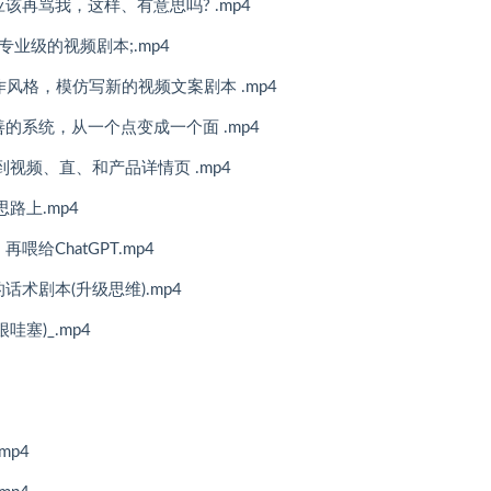
该再骂我，这样、有意思吗? .mp4
写专业级的视频剧本;.mp4
作风格，模仿写新的视频文案剧本 .mp4
善的系统，从一个点变成一个面 .mp4
用到视频、直、和产品详情页 .mp4
思路上.mp4
喂给ChatGPT.mp4
话术剧本(升级思维).mp4
哇塞)_.mp4
mp4