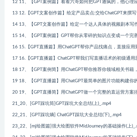
12 11、【GPT案例篇】看看六哥如何把GPT通疯的，他心理应
13 12.【GPT文案创作篇】给定产品卖点:交给ChatGPT来撰
14 13、【GPT文案创作篇】给定一个达人具体的视频剧本写
15 14、【GPT案例篇】GPT帮你从零碎的知识点变成一个完
16 15.【GPT直播篇】用ChatGPT帮你产品找痛点，直接应
17 16.【GPT直播篇】ChatGPT帮我们写直播话术的初级通用
18 17、【GPT案例简】用ChatGPT帮你推荐你领域相关书籍，再
19 18、【GPT直播篇】用ChatGPT最简单的图片功能构建你的
20 19、【GPT直播简】用ChatGPT做一个完整的直运营方案(很
21_20、[GPT踩坑筒]GPT踩坑大全总结(上)_.mp4
22_21、[GPT踩坑熵] ChatGPT踩坑大全总结(下)_.mp4
23_22、[mj绘图篇]强大绘图软件MidJourney的基础操作(上)_.