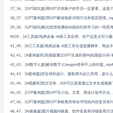
37_36、[GPT踩坑篇]用GPT共享账户的学员一定要看，这是个
38_37、[GPT案例篇]用GPT解说电影详细方法和底层思维_.m
39_38、[GPT踩坑熵]光想用免费的Al踩的坑和学习的一些思考
4039、[A工具篇]电商必备-AI新工具应用、给产品卖点写小
41_40、[A江工具篇]电商必备-A新工具生成直播脚本、商品卡
42_41、[A案例篇筒]高级版通过GPT生成炸裂Mj绘图提示词-
43_42、[Ai数字人篇]解决数字人heygen登录不上的问题_.mp
44_43、[A案例篇]把全球的设计、摄影师为自己所用，是什么体
45_44、[A视频筒]想过没有，A河可以直接通过文本生成视频了，
46_45、[GTP案例篇]用GPT写小说、文章、商业计划书方法，
47_46、[GPT案例篇]用GPT来检查所有你书写的内容是否有问
48_47、[Ai换脸篇]图片视频Al换脸、软件安装和详细使用方法_