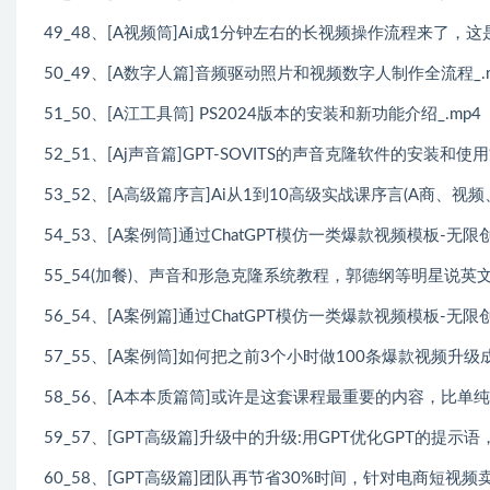
49_48、[A视频筒]Ai成1分钟左右的长视频操作流程来了，这
50_49、[A数字人篇]音频驱动照片和视频数字人制作全流程_.
51_50、[A江工具筒] PS2024版本的安装和新功能介绍_.mp4
52_51、[Aj声音篇]GPT-SOVITS的声音克隆软件的安装和使用
53_52、[A高级篇序言]Ai从1到10高级实战课序言(A商、视频、
54_53、[A案例筒]通过ChatGPT模仿一类爆款视频模板-无限创
55_54(加餐)、声音和形急克隆系统教程，郭德纲等明星说英
56_54、[A案例篇]通过ChatGPT模仿一类爆款视频模板-无限创
57_55、[A案例筒]如何把之前3个小时做100条爆款视频升级成
58_56、[A本本质篇筒]或许是这套课程最重要的内容，比单纯
59_57、[GPT高级篇]升级中的升级:用GPT优化GPT的提示语
60_58、[GPT高级篇]团队再节省30%时间，针对电商短视频卖