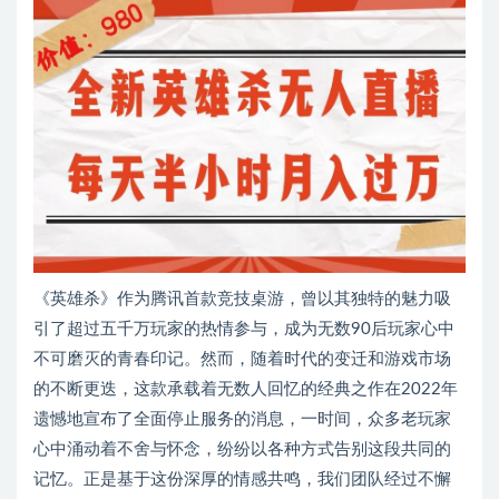
《英雄杀》作为腾讯首款竞技桌游，曾以其独特的魅力吸
引了超过五千万玩家的热情参与，成为无数90后玩家心中
不可磨灭的青春印记。然而，随着时代的变迁和游戏市场
的不断更迭，这款承载着无数人回忆的经典之作在2022年
遗憾地宣布了全面停止服务的消息，一时间，众多老玩家
心中涌动着不舍与怀念，纷纷以各种方式告别这段共同的
记忆。正是基于这份深厚的情感共鸣，我们团队经过不懈