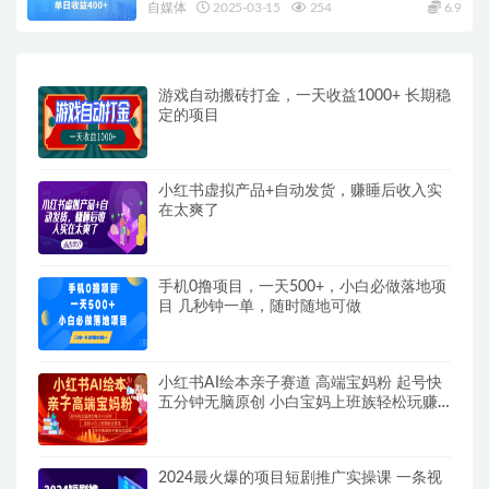
自媒体
2025-03-15
254
6.9
游戏自动搬砖打金，一天收益1000+ 长期稳
定的项目
小红书虚拟产品+自动发货，赚睡后收入实
在太爽了
手机0撸项目，一天500+，小白必做落地项
目 几秒钟一单，随时随地可做
小红书AI绘本亲子赛道 高端宝妈粉 起号快
五分钟无脑原创 小白宝妈上班族轻松玩赚
副业
2024最火爆的项目短剧推广实操课 一条视