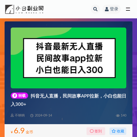
登录
全部
#
转载
抖音无人直播，民间故事APP拉新，小白也能日
入300+
不呐呐
2024-09-14
140
6.9
收藏
签到
¥
金币