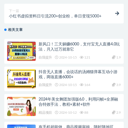
下一篇
小红书虚拟资料日引流200+创业粉，单日变现5000+
相关文章
新风口！三天躺赚6000，支付宝无人直播4.0玩
法，月入过万就靠它
自我提升
2024-10-15
121
1.9
抖音无人直播，会说话的汤姆猫弹幕互动小游
戏，两场直播6000+
自我提升
2024-10-15
164
3.9
2024年美女舞团加强版6.0，利用闪帧+全屏融
合特效手法，教程+素材+软件
精品项目
2024-10-12
88
2.9
有手机就能做，商品视频审核，随时随地可