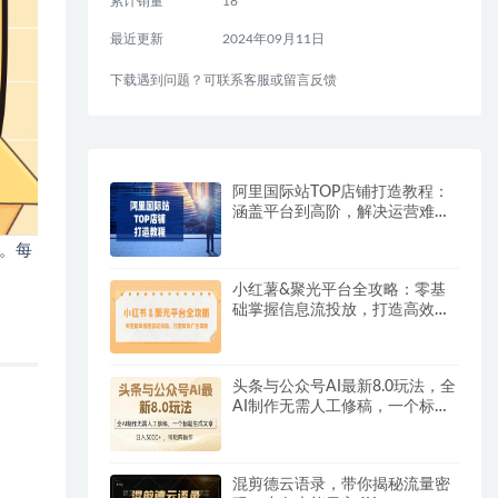
累计销量
18
最近更新
2024年09月11日
下载遇到问题？可联系客服或留言反馈
阿里国际站TOP店铺打造教程：
涵盖平台到高阶，解决运营难
题，提升询盘
。每
小红薯&聚光平台全攻略：零基
础掌握信息流投放，打造高效广
告策略
头条与公众号AI最新8.0玩法，全
AI制作无需人工修稿，一个标题
生成文章…
混剪德云语录，带你揭秘流量密