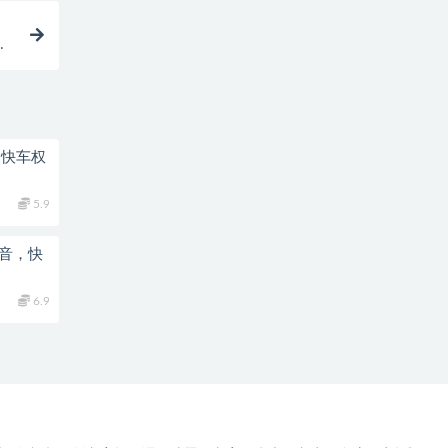
几
到快车权
5.9
抖音，快
6.9