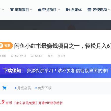
目
电商项目
带货项目
自媒体
跨境电商
闲鱼小红书最赚钱项目之一，轻松月入6
#
转载
不呐呐
2024-09-11
电商项目
0
143
下载须知
丨 资源仅供学习！请不要相信链接里面的推
：
升级会员
免费下载
.9
金币
【永久会员免费】开通VIP尊享特权