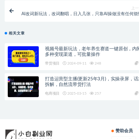
上一
AI改词新玩法，改词翻唱，日入几张，只靠AI操做没有任何烦
相关文章
视频号最新玩法，老年养生赛道一键原创，内
多种变现渠道，可批量操作
带货项目
2024-09-11
248
打造运营型主播(更新25年3月)，实操录屏，话
拆解，自然流带货打法
电商项目
2025-03-15
257
赞助会员