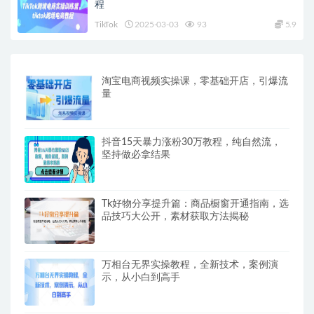
程
TikTok
2025-03-03
93
5.9
淘宝电商视频实操课，零基础开店，引爆流
量
抖音15天暴力涨粉30万教程，纯自然流，
坚持做必拿结果
Tk好物分享提升篇：商品橱窗开通指南，选
品技巧大公开，素材获取方法揭秘
万相台无界实操教程，全新技术，案例演
示，从小白到高手