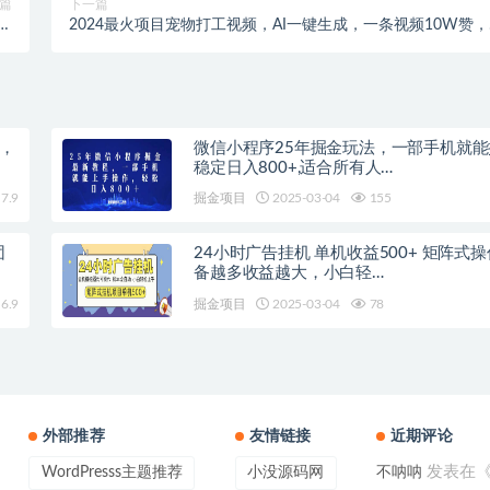
篇
下一篇
作
2024最火项目宠物打工视频，AI一键生成，一条视频10W赞
诀
日变现2k+
，
微信小程序25年掘金玩法，一部手机就
稳定日入800+,适合所有人…
7.9
掘金项目
2025-03-04
155
团
24小时广告挂机 单机收益500+ 矩阵式操作，设
备越多收益越大，小白轻…
6.9
掘金项目
2025-03-04
78
外部推荐
友情链接
近期评论
发表在
WordPresss主题推荐
小没源码网
不呐呐