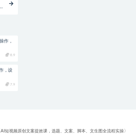
，单
能操作，
8.9
7.9
《
》
AI短视频原创文案提效课，选题、文案、脚本、文生图全流程实操