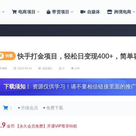
目
电商项目
带货项目
自媒体
跨境电商
快手打金项目，轻松日变现400+，简
#
转载
不呐呐
2024-09-14
掘金项目
0
258
下载须知
丨 资源仅供学习！请不要相信链接里面的推
：
升级会员
免费下载
.9
金币
【永久会员免费】开通VIP尊享特权