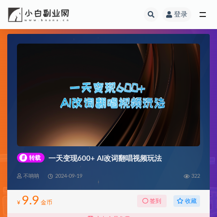
登录
全部
#
转载
一天变现600+ AI改词翻唱视频玩法
不呐呐
2024-09-19
322
9.9
收藏
签到
¥
金币