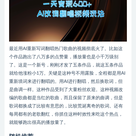
最近用AI重新写词翻唱热门歌曲的视频彻底火了。比如这
个作品跑出了八万多的点赞量，播放量也是小千万级别
了。这是一个新号，刚刚才发了五条作品，就这五条作品
就给他涨粉小1万。关键是这种号不用露脸，全程都是用AI
重新填词来进行翻唱的。用AI进行翻唱，然后换歌词，但
是曲调一样。这种作品受到了大量粉丝欢迎。这种视频改
编的歌曲都是当红的歌曲，而且保留了原来的曲调，但是
歌词都换成了比较有意思的，比较荒诞离奇的歌词。还有
每周都有的老歌翻红，你抓住这种时效性来吃这个热点，
就能够跑出很高的播放量了。