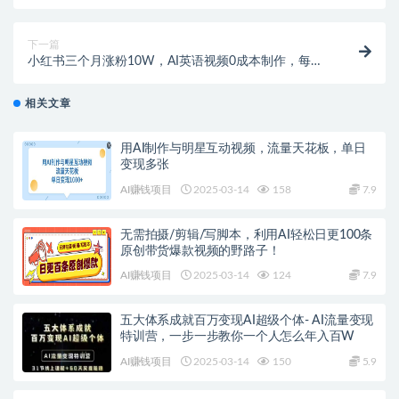
1000+
下一篇
小红书三个月涨粉10W，AI英语视频0成本制作，每天
轻松日入2000+
相关文章
用AI制作与明星互动视频，流量天花板，单日
变现多张
AI赚钱项目
2025-03-14
158
7.9
无需拍摄/剪辑/写脚本，利用AI轻松日更100条
原创带货爆款视频的野路子！
AI赚钱项目
2025-03-14
124
7.9
五大体系成就百万变现AI超级个体- AI流量变现
特训营，一步一步教你一个人怎么年入百W
AI赚钱项目
2025-03-14
150
5.9