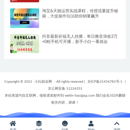
淘宝&天猫运营实战课程，传授流量提升秘
籍，大促操作玩法助你销量飙升
抖音最新祈福无人挂播，单日撸音浪收2万
+0粉手机可开播，新手小白一看就会
Copyright © 2021
小白副业网
- All rights reserved
|
京ICP备21454781号-1
|
京公网安备 11224351
本站资源均自互联网，侵权请发邮件到 weilin-liao@qq.com 我们会在3日内删除
相关内容，谢谢！