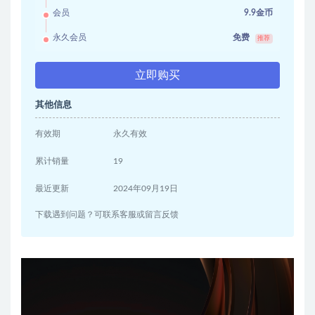
会员
9.9金币
永久会员
免费
推荐
立即购买
其他信息
有效期
永久有效
累计销量
19
最近更新
2024年09月19日
下载遇到问题？可联系客服或留言反馈