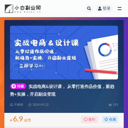
登录
全部
#
转载
实战电商&设计课， 从零打造作品价值，新趋
势+实操，开启副业变现
不呐呐
2024-09-22
192
6.9
收藏
签到
¥
金币