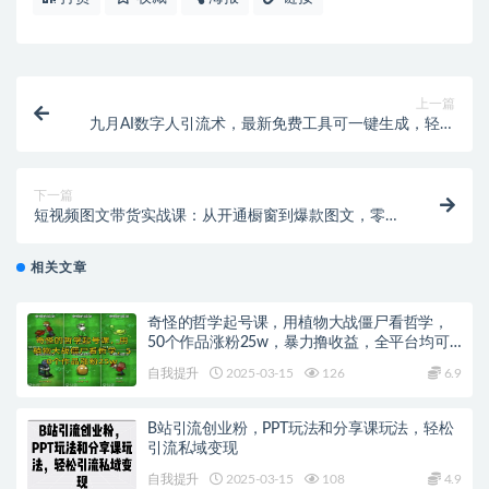
上一篇
九月AI数字人引流术，最新免费工具可一键生成，轻松
日引300+创业粉变现…
下一篇
短视频图文带货实战课：从开通橱窗到爆款图文，零基
础入门到精通带货
相关文章
奇怪的哲学起号课，用植物大战僵尸看哲学，
50个作品涨粉25w，暴力撸收益，全平台均可
发布
自我提升
2025-03-15
126
6.9
B站引流创业粉，PPT玩法和分享课玩法，轻松
引流私域变现
自我提升
2025-03-15
108
4.9