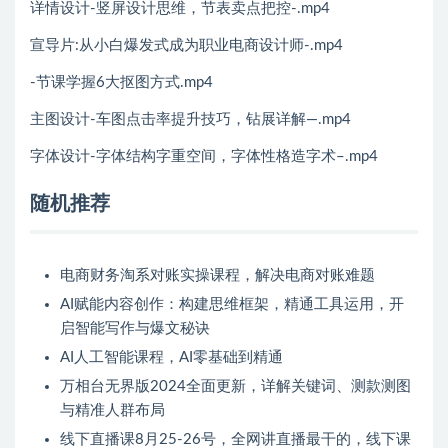
详情设计-竖屏设计思维，节表卖点把控-.mp4
宣导片:从小白爆发式成为职业电商设计师-.mp4
-节课学握6大抠图方式.mp4
主图设计-车图点击率提升技巧，钻展详解—.mp4
字体设计-字体结构字重空间，字体性格造字术–.mp4
随机推荐
电商财务淘系对账实操课程，解决电商对账难题
AI赋能内容创作：构建思维框架，精通工具运用，开
启智能写作与爆文秘诀
AI人工智能课程，AI零基础到精通
万相台无界版2024全面更新，详解关键词、测款测图
与精准人群布局
线下直播课8月25-26号，全网讲直播最干的，线下课