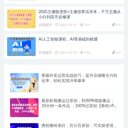
2025主播蜕变营+主播世界话术本，千万主播从
小白到高手必修课
自我提升
2025-03-15
319
6.9
AI人工智能课程，AI零基础到精通
自我提升
2025-03-13
156
6.9
掌握外卖运营实战技巧，提升店铺曝光与转
化率，轻松实现冲单爆单
最新影视搬运过原创，利用PR模版搬运，
10分钟一条作品 ，100%过原创【教程+PR
模板】
携程搬砖项目，百分百原创，可实操变现，