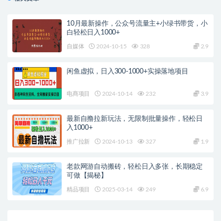
10月最新操作，公众号流量主+小绿书带货，小
白轻松日入1000+
自媒体
2024-10-15
328
2.9
闲鱼虚拟，日入300-1000+实操落地项目
电商项目
2024-10-14
232
3.9
最新自撸拉新玩法，无限制批量操作，轻松日
入1000+
推广拉新
2024-10-13
327
1.9
老款网游自动搬砖，轻松日入多张，长期稳定
可做【揭秘】
精品项目
2025-03-14
249
6.9