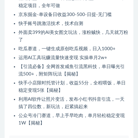
稳定项目，全年可做
京东掘金-单设备日收益300-500-日提-无门槛
快手账号跳激活技术，技术自测
外面卖399的AI美女图文玩法，涨粉贼快，几天就万粉
了
吃瓜赛道，一键生成原创吃瓜视频，日入1000+
运用AI工具玩赚流量快速变现 实操单月2w+
【引流必备】全网首发咸鱼引流黑科技，单日曝光引
流500+，附矩阵玩法【揭秘】
快手小店限时托管计划，收益55分，全程喂饭，单日
稳定变现5张【揭秘】
利用AI软件让照片变活，发布小红书抖音引流，一天
搞了四位数，新玩法，赶紧搞起来
公众号冷门赛道，早上手早吃肉，单月轻松稳定变现
1W【揭秘】