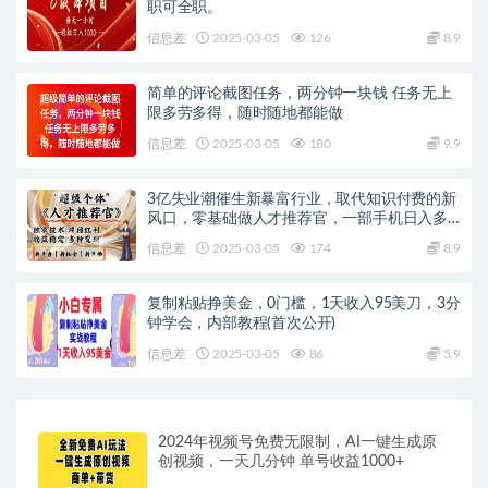
职可全职。
信息差
2025-03-05
126
8.9
简单的评论截图任务，两分钟一块钱 任务无上
限多劳多得，随时随地都能做
信息差
2025-03-05
180
9.9
3亿失业潮催生新暴富行业，取代知识付费的新
风口，零基础做人才推荐官，一部手机日入多
张
信息差
2025-03-05
174
8.9
复制粘贴挣美金，0门槛，1天收入95美刀，3分
钟学会，内部教程(首次公开)
信息差
2025-03-05
86
5.9
2024年视频号免费无限制，AI一键生成原
创视频，一天几分钟 单号收益1000+