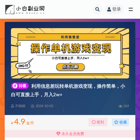
登录
全部
#
转载
利用信息差玩转单机游戏变现，操作简单，小
白可直接上手，月入2w+
不呐呐
2024-10-03
269
4.9
收藏
签到
¥
金币
永久会员免费