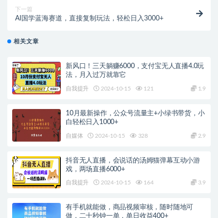
下一篇
AI国学蓝海赛道，直接复制玩法，轻松日入3000+
相关文章
新风口！三天躺赚6000，支付宝无人直播4.0玩
法，月入过万就靠它
自我提升
2024-10-15
121
1.9
10月最新操作，公众号流量主+小绿书带货，小
白轻松日入1000+
自媒体
2024-10-15
328
2.9
抖音无人直播，会说话的汤姆猫弹幕互动小游
戏，两场直播6000+
自我提升
2024-10-15
164
3.9
有手机就能做，商品视频审核，随时随地可
做，二十秒钟一单，单日收益400+