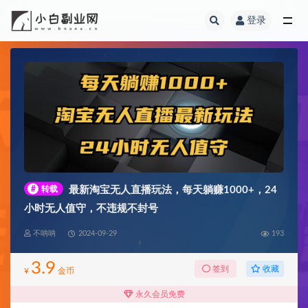
登录
全部
#
转载
最新淘宝无人直播玩法，每天躺赚1000+，24
小时无人值守，不违规不封号
不呐呐
2024-09-29
193
3.9
收藏
签到
¥
金币
永久会员免费