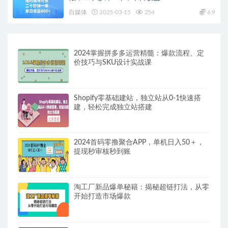
自媒体
2025-03-15
254
6.9
2024掌握拼多多运营精髓：爆款流程、定
价技巧与SKU设计实战课
Shopify零基础建站，独立站从0-1快速搭
建，轻松完成独立站搭建
2024首码零撸聚合APP，单机日入50＋，
提现秒审核秒到账
淘工厂新品爆单秘籍：揭秘超链打法，从零
开始打造市场爆款