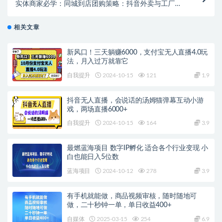
实体商家必学：同城到店团购策略：抖音外卖与工厂自
卖运营技巧
相关文章
新风口！三天躺赚6000，支付宝无人直播4.0玩
法，月入过万就靠它
自我提升
2024-10-15
121
1.9
抖音无人直播，会说话的汤姆猫弹幕互动小游
戏，两场直播6000+
自我提升
2024-10-15
164
3.9
最燃蓝海项目 数字IP孵化 适合各个行业变现 小
白也能日入5位数
蓝海项目
2024-10-12
278
3.9
有手机就能做，商品视频审核，随时随地可
做，二十秒钟一单，单日收益400+
自媒体
2025-03-15
254
6.9