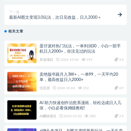
下一篇
最新AI图文变现3.0玩法，次日见收益，日入2000＋
相关文章
蛋仔派对热门玩法，一单利润30，小白一部手
机日入2000+，你没见过的玩法
其他项目
2024-10-04
195
3.9
卖绝版书籍月入3W+，一单99，一天平均20
单，最高收益日入2000+
信息差
2024-10-04
252
4.9
AI 助力快速创作治愈系漫画，轻松达成日入几
张，小白必看保姆级教程!
AI赚钱项目
2024-10-02
280
2.9