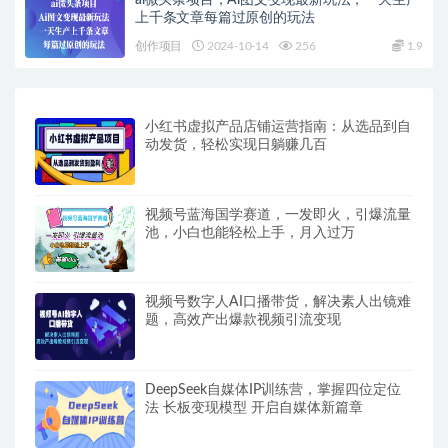
ai微头条项目，Ai图文变现最新玩法，一天生产
上千条文章每篇过原创的玩法
创作项目
2024-10-14
256
1.9
小红书虚拟产品店铺运营指南：从选品到自
动发货，轻松实现日躺赚几百
视频号蓝海国学赛道，一发即火，引爆流量
池，小白也能轻松上手，月入过万
视频号数字人AI口播带货，解决素人出镜难
题，高效产出爆款视频引流变现
DeepSeek自媒体IP训练营，掌握四位定位
法 长板变现模型 开启自媒体新篇章