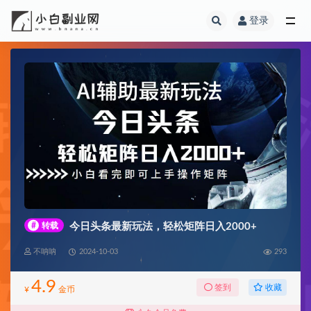
登录
全部
#
转载
今日头条最新玩法，轻松矩阵日入2000+
不呐呐
2024-10-03
293
4.9
收藏
签到
¥
金币