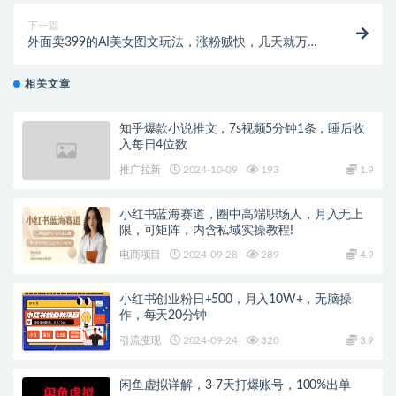
下一篇
外面卖399的AI美女图文玩法，涨粉贼快，几天就万粉
了
相关文章
知乎爆款小说推文，7s视频5分钟1条，睡后收
入每日4位数
推广拉新
2024-10-09
193
1.9
小红书蓝海赛道，圈中高端职场人，月入无上
限，可矩阵，内含私域实操教程!
电商项目
2024-09-28
289
4.9
小红书创业粉日+500，月入10W+，无脑操
作，每天20分钟
引流变现
2024-09-24
320
3.9
闲鱼虚拟详解，3-7天打爆账号，100%出单