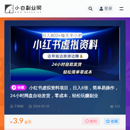
登录
全部
#
转载
小红书虚拟资料项目，日入8张，简单易操作，
24小时网盘自动发货，零成本，轻松玩赚副业
不呐呐
2024-09-29
122
3.9
收藏
签到
¥
金币