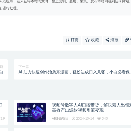
人或组织，在未征得本站同意时，禁止复制、盗用、采集、发布本站内容到任何网站
们进行处理。
打赏
收藏
海报
篇
下一篇
白
AI 助力快速创作治愈系漫画，轻松达成日入几张，小白必看保
级教程!
打
视频号数字人AI口播带货，解决素人出镜
高效产出爆款视频引流变现
3.9
AI赚钱项目
2024-10-14
340