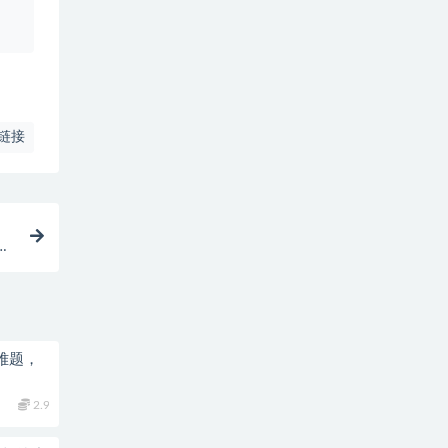
、
链接
姆
难题，
2.9