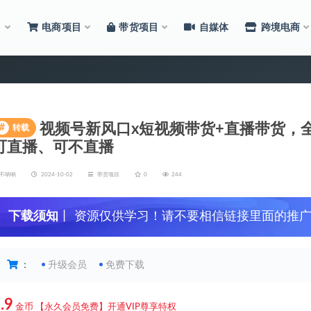
目
电商项目
带货项目
自媒体
跨境电商
视频号新风口x短视频带货+直播带货，
#
转载
可直播、可不直播
不呐呐
2024-10-02
带货项目
0
244
下载须知
丨 资源仅供学习！请不要相信链接里面的推
：
升级会员
免费下载
.9
金币
【永久会员免费】开通VIP尊享特权