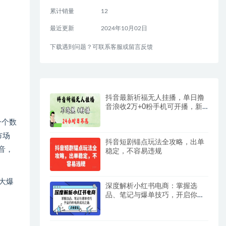
累计销量
12
最近更新
2024年10月02日
下载遇到问题？可联系客服或留言反馈
抖音最新祈福无人挂播，单日撸
音浪收2万+0粉手机可开播，新
手小白一看就会
一个数
市场
抖音短剧锚点玩法全攻略，出单
音，
稳定，不容易违规
大爆
深度解析小红书电商：掌握选
品、笔记与爆单技巧，开启你的
电商成功之路