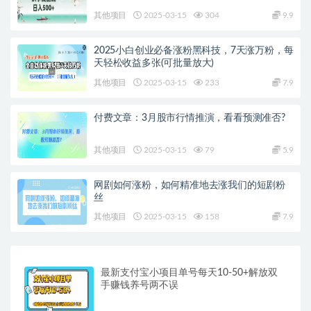
其他项目
2025-03-15
304
9.9
2025小白创业必备涨粉黑科技，7天涨万粉，每
天轻松收益多张(可批量放大)
其他项目
2025-03-15
233
7.9
付费文章：3月股市行情推演，看看预测准否?
其他项目
2025-03-15
79
5.9
网剧如何涨粉，如何精准地去涨我们的短剧粉
丝
其他项目
2025-03-15
158
7.9
最新支付宝小项目单号每天10-50+解放双
手赚钱养号两不误