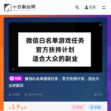
登录
全部
#
转载
微信白名单游戏任务，官方扶持计划，适合大
众的副业
不呐呐
2024-10-05
230
1.9
收藏
签到
¥
金币