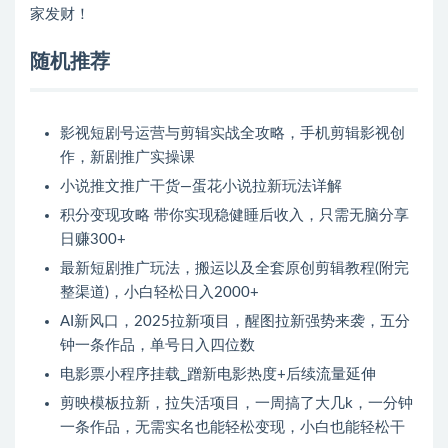
家发财！
随机推荐
影视短剧号运营与剪辑实战全攻略，手机剪辑影视创
作，新剧推广实操课
小说推文推广干货—蛋花小说拉新玩法详解
积分变现攻略 带你实现稳健睡后收入，只需无脑分享
日赚300+
最新短剧推广玩法，搬运以及全套原创剪辑教程(附完
整渠道)，小白轻松日入2000+
AI新风口，2025拉新项目，醒图拉新强势来袭，五分
钟一条作品，单号日入四位数
电影票小程序挂载_蹭新电影热度+后续流量延伸
剪映模板拉新，拉失活项目，一周搞了大几k，一分钟
一条作品，无需实名也能轻松变现，小白也能轻松干