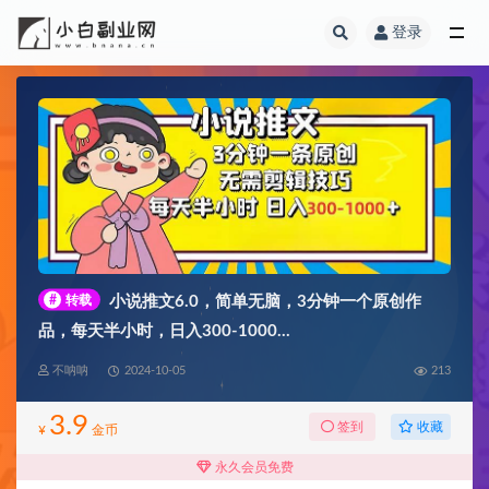
登录
全部
#
转载
小说推文6.0，简单无脑，3分钟一个原创作
品，每天半小时，日入300-1000…
不呐呐
2024-10-05
213
3.9
收藏
签到
¥
金币
永久会员免费