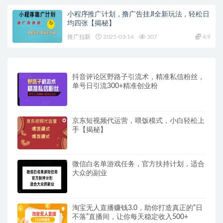
小程序推广计划，撸广告挂JI全新玩法，轻松日
均四张【揭秘】
推广拉新
2025-03-14
307
4.9
抖音评论区野路子引流术，精准私信粉丝，
单号日引流300+精准创业粉
京东短视频代运营，喂饭模式，小白轻松上
手【揭秘】
微信白名单游戏任务，官方扶持计划，适合
大众的副业
淘宝无人直播赚钱3.0，助你打造真正的“日
不落”直播间，让你每天稳定收入500+