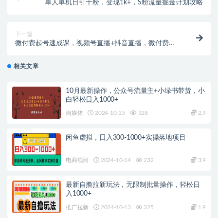
单人单机日引千粉，变现1k+，S粉流量掘金计划攻略
下一篇
微付费起号速成课，视频号直播+抖音直播，微付费起
号速成心法
相关文章
10月最新操作，公众号流量主+小绿书带货，小
白轻松日入1000+
自媒体
2024-10-15
328
2.9
闲鱼虚拟，日入300-1000+实操落地项目
电商项目
2024-10-14
232
3.9
最新自撸拉新玩法，无限制批量操作，轻松日
入1000+
推广拉新
2024-10-13
325
1.9