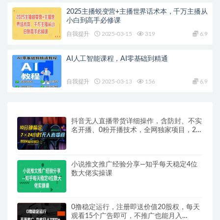
2025主播蜕变营+主播世界话术本，千万主播从
小白到高手必修课
自我提升
2025-03-15
319
6.9
AI人工智能课程，AI零基础到精通
自我提升
2025-03-13
156
6.9
抖音无人直播带货详细操作，含防封、不实
名开播、0粉开播技术，全网独家项目，24
小时必出单
小说推文推广经验分享—知乎每天稳定4位
数大佬实操课
0撸稳定运行，注册即送价值20股权，每天
观看15个广告即可，不推广也能月入