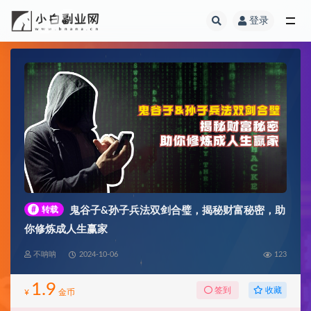
登录
全部
#
转载
鬼谷子&孙子兵法双剑合璧，揭秘财富秘密，助
你修炼成人生赢家
不呐呐
2024-10-06
123
1.9
收藏
签到
¥
金币