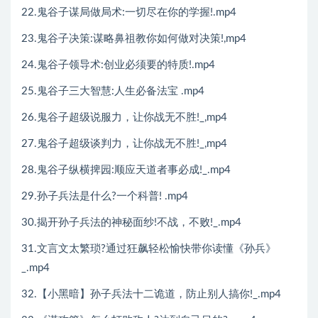
22.鬼谷子谋局做局术:一切尽在你的学握!.mp4
23.鬼谷子决策:谋略鼻祖教你如何做对决策!,mp4
24.鬼谷子领导术:创业必须要的特质!.mp4
25.鬼谷子三大智慧:人生必备法宝 .mp4
26.鬼谷子超级说服力，让你战无不胜!_,mp4
27.鬼谷子超级谈判力，让你战无不胜!_,mp4
28.鬼谷子纵横捭园:顺应天道者事必成!_.mp4
29.孙子兵法是什么?一个科普! .mp4
30.揭开孙子兵法的神秘面纱!不战，不败!_.mp4
31.文言文太繁琐?通过狂飙轻松愉快带你读懂《孙兵》
_.mp4
32.【小黑暗】孙子兵法十二诡道，防止别人搞你!_.mp4