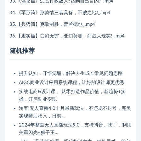
33.《谋攻篇》怎么打败敌人?达到自己目的?_.mp4
34.《军形筒》形势情三者具备，不败之地!_.mp4
35.【兵势简】克敌制胜，曹孟德也_.mp4
36.【虚实篇】变幻无穷，变幻莫测，商战大现实!_.mp4
随机推荐
提升认知，开悟觉醒，解决人生成长常见问题思路
AIGC商业设计应用系统课程，让好的设计师更优秀
实战电商&设计课， 从零打造作品价值，新趋势+实
操，开启副业变现
淘宝i无人直播4.0十月最新玩法，不违规不封号，完美
实现睡后收入，日躺…
2024年整蛊无人直播玩法9.0，支持抖音、快手，利用
矢重闪光+狮子王…