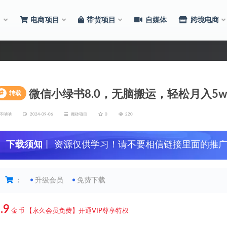
目
电商项目
带货项目
自媒体
跨境电商
微信小绿书8.0，无脑搬运，轻松月入5w
#
转载
不呐呐
2024-09-06
搬砖项目
0
220
下载须知
丨 资源仅供学习！请不要相信链接里面的推
：
升级会员
免费下载
.9
金币
【永久会员免费】开通VIP尊享特权