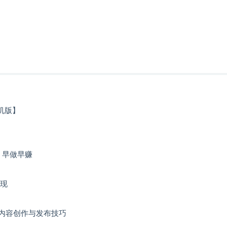
机版】
，早做早赚
变现
条内容创作与发布技巧