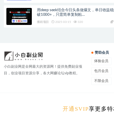
用deep seek结合今日头条做爆文，单日收益
破1000+，只需简单复制粘…
搬砖项目
2025-03-15
320
赞助会员
体验会员
小白副业网是全网最大的资源网！提供免费副业项
包月会员
目，创业项目资源分享，各大网赚论坛vip教程。
不限会员
Copyrigh
本站资
开通SVIP
享更多特