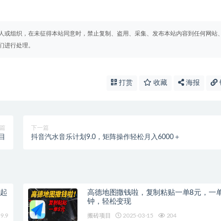
人或组织，在未征得本站同意时，禁止复制、盗用、采集、发布本站内容到任何网站
们进行处理。
打赏
收藏
海报
篇
下一篇
目
抖音汽水音乐计划9.0，矩阵操作轻松月入6000＋
天起
高德地图撒钱啦，复制粘贴一单8元，一单
钟，轻松变现
9.9
搬砖项目
2025-03-15
204