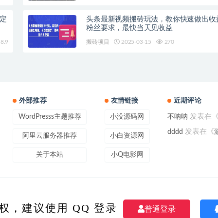
稳定
头条最新视频搬砖玩法，教你快速做出收
粉丝要求，最快当天见收益
8.9
搬砖项目
2025-03-15
270
外部推荐
友情链接
近期评论
发表在
WordPresss主题推荐
小没源码网
不呐呐
发表在《
dddd
阿里云服务器推荐
小白资源网
关于本站
小Q电影网
t © 2021
小白副业网
- All rights reserved
|
京ICP备21454781号-1
|
京公网安备 11
源均自互联网，侵权请发邮件到 weilin-liao@qq.com 我们会在3日内删除相关内容
权，建议使用 QQ 登录
普通登录