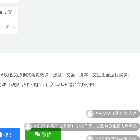
益，无
6.9
《
》
AI短视频原创文案提效课，选题、文案、脚本、文生图全流程实操
》
游戏自动搬砖副业项目，日入1000+ 适合宝妈小白
￥0.39
购买了
短剧推广实操干货，爆款短剧视频去重手法
224351
￥49.90
开通会员-永久
，谢谢！
QQ
微信