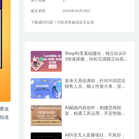
累计销量
15
最近更新
2024年09月08日
下载遇到问题？可联系客服或留言反馈
Shopify零基础建站，独立站从0-
1快速搭建，轻松完成独立站搭
建
签单王系统课程，针对不同层次
销售人员，顺人性签大单，逆人
性成就销冠
AI赋能内容创作：构建思维框
要改
架，精通工具运用，开启智能写
知道
作与爆文秘诀
Ai抖音无人直播项目：不风控，