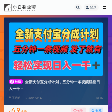
登录
全部
#
转载
全新支付宝分成计划，五分钟一条视频轻松日
入一千＋
不呐呐
2024-09-17
89
6.9
收藏
签到
¥
金币