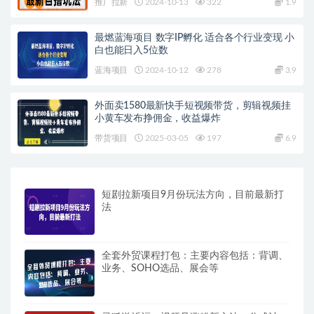
推广拉新
2024-10-13
322
1.9
最燃蓝海项目 数字IP孵化 适合各个行业变现 小
白也能日入5位数
蓝海项目
2024-10-12
278
3.9
外面卖1580最新快手短视频带货，剪辑视频挂
小黄车发布挣佣金，收益爆炸
带货项目
2025-03-05
197
6.9
短剧拉新项目9月份玩法方向，目前最新打
法
全套外贸课程打包：主要内容包括：背调、
业务、SOHO选品、展会等