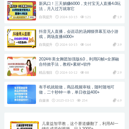
新风口！三天躺赚6000，支付宝无人直播4.0玩
法，月入过万就靠它
自我提升
2024-10-15
121
1.9
抖音无人直播，会说话的汤姆猫弹幕互动小游
戏，两场直播6000+
自我提升
2024-10-15
164
3.9
2024年美女舞团加强版6.0，利用闪帧+全屏融
合特效手法，教程+素材+软件
精品项目
2024-10-12
88
2.9
有手机就能做，商品视频审核，随时随地可
做，二十秒钟一单，单日收益400+
自媒体
2025-03-15
254
6.9
儿童益智早教，这个赛道赚翻了，利用AI一
键生成原创视频，日入2000+，…