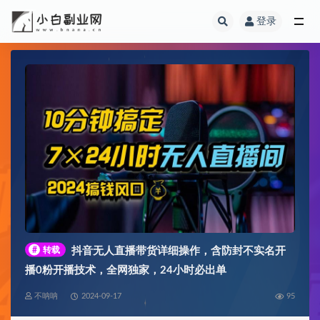
登录
全部
#
转载
抖音无人直播带货详细操作，含防封不实名开
播0粉开播技术，全网独家，24小时必出单
不呐呐
2024-09-17
95