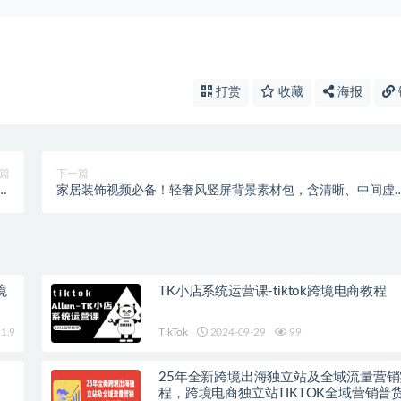
打赏
收藏
海报
篇
下一篇
条
家居装饰视频必备！轻奢风竖屏背景素材包，含清晰、中间虚
0+
化、全屏虚化
境
TK小店系统运营课-tiktok跨境电商教程
1.9
TikTok
2024-09-29
99
25年全新跨境出海独立站及全域流量营
程，跨境电商独立站TIKTOK全域营销普