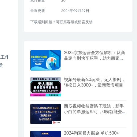
累计销量
20
最近更新
2024年09月29日
下载遇到问题？可联系客服或留言反馈
2025京东运营全方位解析：从商
备工作
品定向到快车权重，助力商家打
造爆款商品
质
视频号最新6.0玩法，无人播剧，
轻松日入3000+，最新蓝海项目
西瓜视频收益野路子玩法，新手
小白简单搬运即可，0粉就能变
现
2024淘宝暴力掘金 单机500+