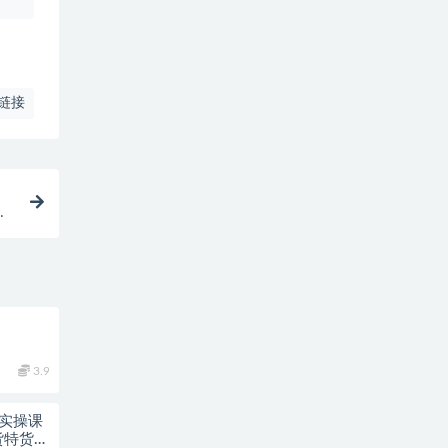
链接
3.9
销实操课
货特货玩