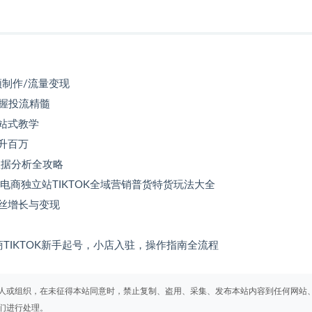
频制作/流量变现
掌握投流精髓
一站式教学
飙升百万
数据分析全攻略
电商独立站TIKTOK全域营销普货特货玩法大全
粉丝增长与变现
商TIKTOK新手起号，小店入驻，操作指南全流程
人或组织，在未征得本站同意时，禁止复制、盗用、采集、发布本站内容到任何网站
们进行处理。