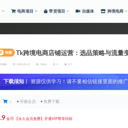
目
电商项目
带货项目
自媒体
跨境电商
Tk跨境电商店铺运营：选品策略与流量
#
转载
不呐呐
2024-09-27
TikTok
0
117
下载须知
丨 资源仅供学习！请不要相信链接里面的推
：
升级会员
免费下载
.9
金币
【永久会员免费】开通VIP尊享特权