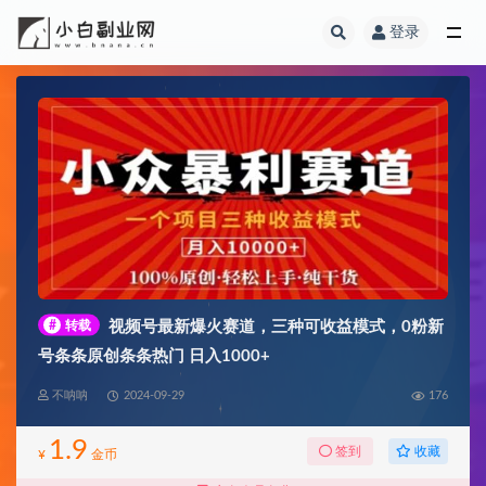
登录
全部
#
转载
视频号最新爆火赛道，三种可收益模式，0粉新
号条条原创条条热门 日入1000+
不呐呐
2024-09-29
176
1.9
收藏
签到
¥
金币