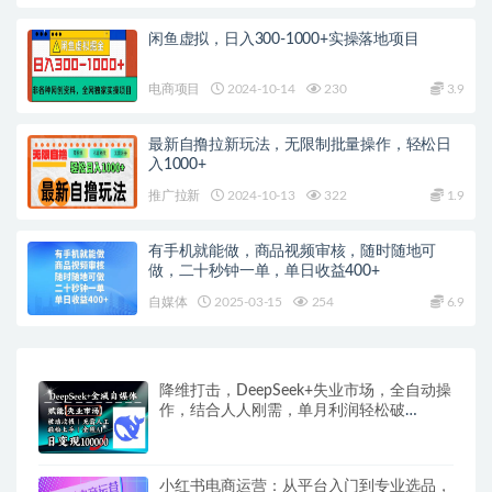
闲鱼虚拟，日入300-1000+实操落地项目
电商项目
2024-10-14
230
3.9
最新自撸拉新玩法，无限制批量操作，轻松日
入1000+
推广拉新
2024-10-13
322
1.9
有手机就能做，商品视频审核，随时随地可
做，二十秒钟一单，单日收益400+
自媒体
2025-03-15
254
6.9
降维打击，DeepSeek+失业市场，全自动操
作，结合人人刚需，单月利润轻松破
100000＋
小红书电商运营：从平台入门到专业选品，