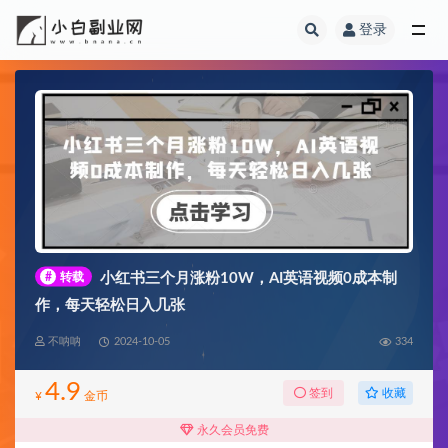
登录
全部
#
转载
小红书三个月涨粉10W，AI英语视频0成本制
作，每天轻松日入几张
不呐呐
2024-10-05
334
4.9
收藏
签到
¥
金币
永久会员免费